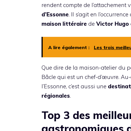
rendent compte de l’attachement vi
d’Essonne
. Il s’agit en l’occurren
maison littéraire
de
Victor Hugo
A lire également :
Les trois meill
Que dire de la maison-atelier du p
Bâcle qui est un chef-d’œuvre. Au-d
l’Essonne, c’est aussi une
destina
régionales
.
Top 3 des meilleu
gastronomiques 