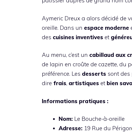
pâtissier auprès de grand nom com
Aymeric Dreux a alors décidé de vo
oreille. Dans un
espace moderne
e
des
cuisines
inventives
et
génére
Au menu, c’est un
cabillaud aux cr
de lapin en croûte de cazette, du p
préférence. Les
desserts
sont des 
dire
frais
,
artistiques
et
bien sav
Informations pratiques :
Nom:
Le Bouche-à-oreille
Adresse:
19 Rue du Périgord