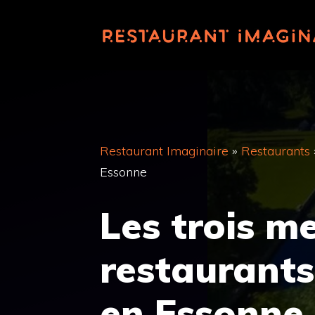
Aller
au
contenu
Restaurant Imaginaire
»
Restaurants
Essonne
Les trois me
restaurant
en Essonne