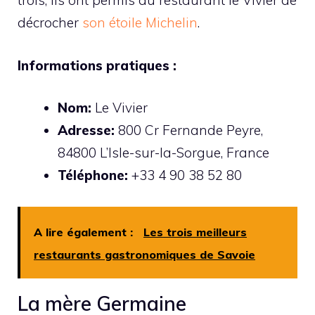
trois, ils ont permis au restaurant le Vivier de
décrocher
son étoile Michelin
.
Informations pratiques :
Nom:
Le Vivier
Adresse:
800 Cr Fernande Peyre,
84800 L’Isle-sur-la-Sorgue, France
Téléphone:
+33 4 90 38 52 80
A lire également :
Les trois meilleurs
restaurants gastronomiques de Savoie
La mère Germaine