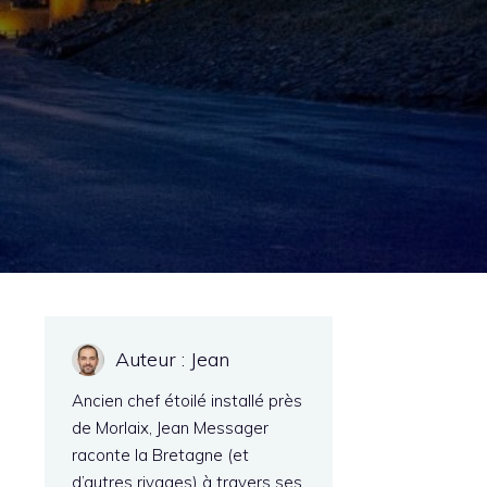
Auteur : Jean
Ancien chef étoilé installé près
de Morlaix, Jean Messager
raconte la Bretagne (et
d’autres rivages) à travers ses