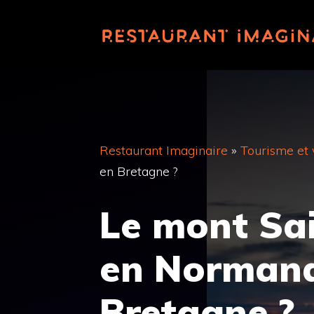
Aller
au
contenu
Restaurant Imaginaire
»
Tourisme et
en Bretagne ?
Le mont Sai
en Normand
Bretagne ?