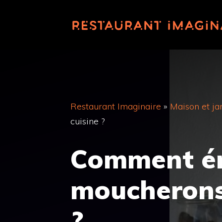
Aller
au
contenu
Restaurant Imaginaire
»
Maison et ja
cuisine ?
Comment ér
moucherons
?