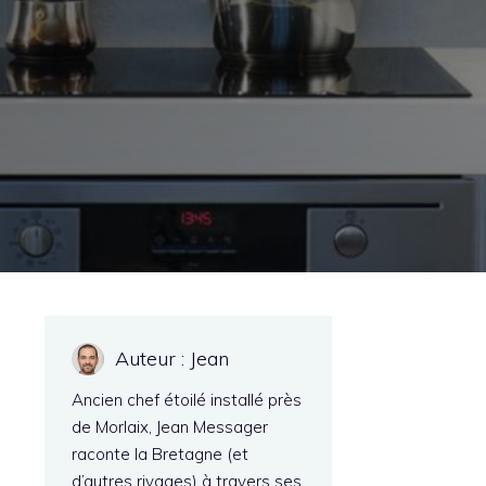
Auteur : Jean
Ancien chef étoilé installé près
de Morlaix, Jean Messager
raconte la Bretagne (et
d’autres rivages) à travers ses