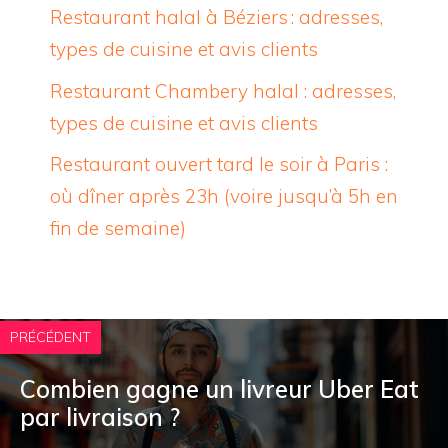
Restaurant halal à Béziers : adresses,
types de cuisine et avis clients
Restaurant Chambery halal : adresses,
types de cuisine et avis clients
Restaurant ouvert tard le soir à Paris :
où dîner après 23h (voire jusqu’à 5h en
fin de semaine)
PRÉCÉDENT
Combien gagne un livreur Uber Eat
par livraison ?