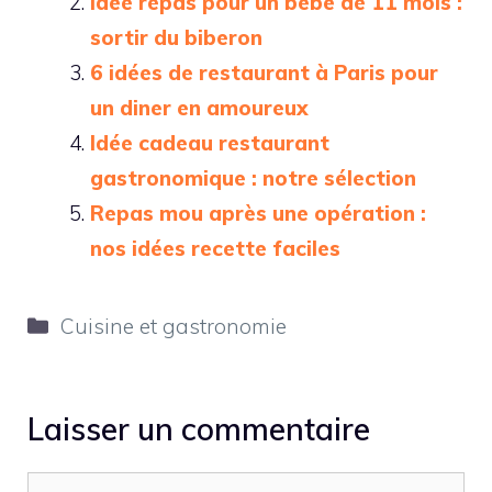
Idée repas pour un bébé de 11 mois :
sortir du biberon
6 idées de restaurant à Paris pour
un diner en amoureux
Idée cadeau restaurant
gastronomique : notre sélection
Repas mou après une opération :
nos idées recette faciles
Catégories
Cuisine et gastronomie
Laisser un commentaire
Commentaire