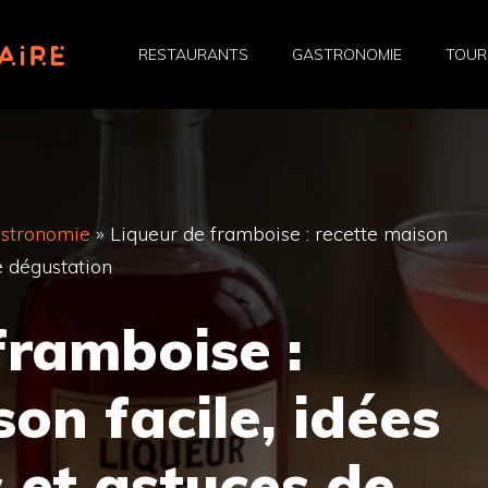
RESTAURANTS
GASTRONOMIE
TOUR
astronomie
»
Liqueur de framboise : recette maison
de dégustation
framboise :
on facile, idées
s et astuces de