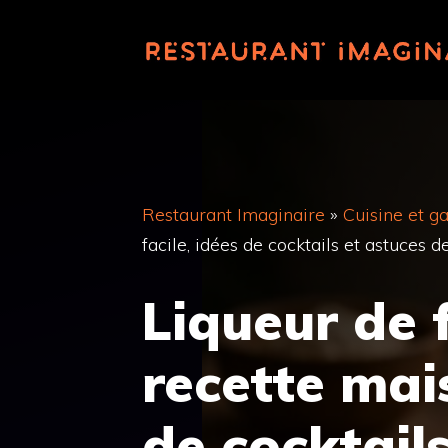
Aller
au
contenu
Restaurant Imaginaire
»
Cuisine et g
facile, idées de cocktails et astuces 
Liqueur de 
recette mais
de cocktail