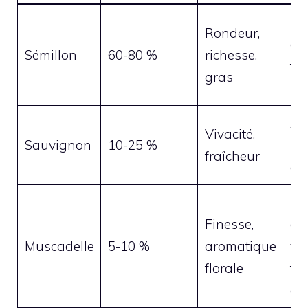
Mie
Rondeur,
abr
Sémillon
60-80 %
richesse,
fle
gras
bl
Ag
Vivacité,
Sauvignon
10-25 %
her
fraîcheur
cit
Fl
Finesse,
d’o
Muscadelle
5-10 %
aromatique
van
florale
fru
ex