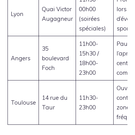
Quai Victor
00h00
lors
Lyon
Augagneur
(soirées
d’évén
spéciales)
sportif
11h00-
Pause
35
15h30 /
l’après
Angers
boulevard
18h00-
centre
Foch
23h00
commer
Ouvert
14 rue du
11h30-
contin
Toulouse
Taur
23h00
zone t
fréque